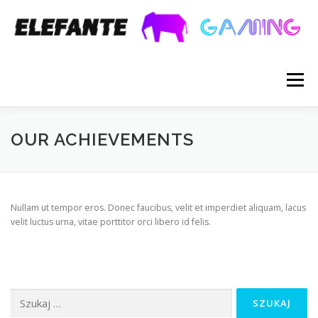
Menu
HOME
OUR WORK
ABOUT
GAMES
OUR ACHIEVEMENTS
TEAM
CONTACT
Nullam ut tempor eros. Donec faucibus, velit et imperdiet aliquam, lacus
velit luctus urna, vitae porttitor orci libero id felis.